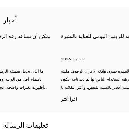
أخبار
بقع تجاعيد الوجه: نهج جديد للروتين اليومي للعناية بالبشرة
2026-07-24
لقد تغيرت فكرة العناية اليومية بالبشرة بطرق هادئة. لا تزال الرفوف مليئة
بالكريمات والمنظفات، لكن طريقة استخدام الناس لها لم تعد ثابتة. تكون
الإجراءات الروتينية أقصر بالنسبة للبعض، وأكثر انتقائية با...
اقرأ أكثر
تعليقات الرسالة