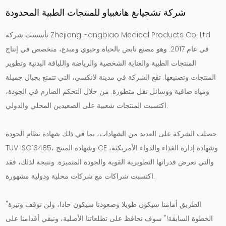
شركة تشجيانغ هانغبياو للمنتجات الطبية المحدودة
تأسست شركة Zhejiang Hangbiao Medical Products Co, Ltd
في عام 2017. وهو مصنع نابض بالحياة وحيوي ومبدع، متخصص في إنتاج
المنتجات الطبية والعناية الشخصية والرياضة واللياقة البدنية وتطوير
المنتجات وتصنيعها. تقع الشركة في مدينة لانكسي، التي تتمتع بجبال جميلة
ومياه صافية ووسائل نقل متطورة. من خلال التحكم الصارم في الجودة،
اكتسبت المنتجات شعبية على الصعيدين المحلي والدولي.
حصلت الشركة على العديد من الشهادات، بما في ذلك شهادة نظام الجودة
TUV ISO13485، وشهادة المنتج CE وشهادة إدارة الغذاء والدواء الأمريكية،
والتي تعرض قدراتها التطويرية القوية والجودة المتميزة. ونتيجة لذلك، فقد
اكتسبت شراكات مع شركات محلية ودولية مشهورة.
"الطريق أمامنا سيكون طويلا وصعودنا سيكون حادا، ولن نوقف وتيرة
الخطوة السابقة!" سوف نحافظ على تطلعاتنا الأصلية، ونبقي أقدامنا على