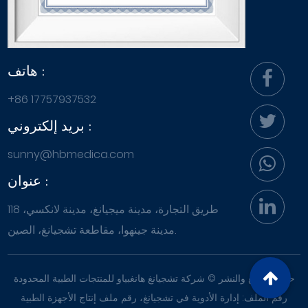
هاتف :
+86 17757937532
بريد إلكتروني :
sunny@hbmedica.com
عنوان :
118 طريق التجارة، مدينة ميجيانغ، مدينة لانكسي،
مدينة جينهوا، مقاطعة تشجيانغ، الصين.
حقوق الطبع والنشر ©
شركة تشجيانغ هانغبياو للمنتجات الطبية المحدودة
رقم الملف: إدارة الأدوية في تشجيانغ، رقم ملف إنتاج الأجهزة الطبية